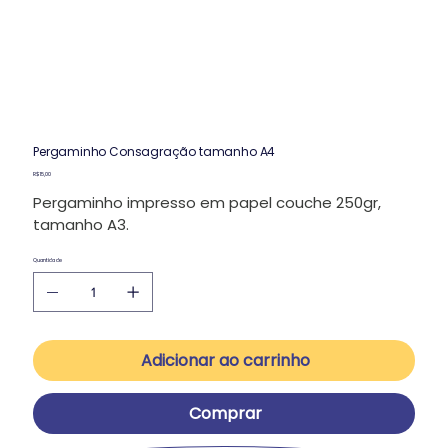
Pergaminho Consagração tamanho A4
Preço
R$ 15,00
Pergaminho impresso em papel couche 250gr,
tamanho A3.
Quantidade
Adicionar ao carrinho
Comprar