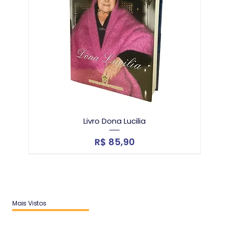
Livro Dona Lucilia
Preço
R$ 85,90
Edição de bolso grátis
6% OFF
10% OFF
10% OFF
Mais Vistos