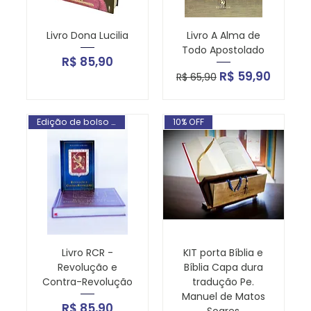
Livro Dona Lucilia
Livro A Alma de
Todo Apostolado
Preço
R$ 85,90
Preço normal
Preço promoci
R$ 59,90
R$ 65,90
Edição de bolso grátis
10% OFF
Livro RCR -
KIT porta Bíblia e
Revolução e
Bíblia Capa dura
Contra-Revolução
tradução Pe.
Manuel de Matos
Preço
R$ 85,90