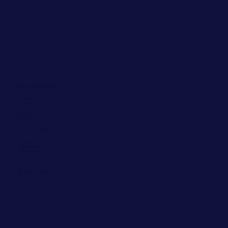
Categorias
Artigos Religiosos
Consagração
Livros
Perfumaria
Quadros
Terços
Institucional
Termos & Condições
Política de Privacidade
Troca e Devolução
Pagamentos
Contato
Capela São Paulo
Siga-nos
Instagram