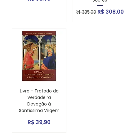
Soares
Preço normal
Preço promoci
R$ 308,00
R$ 385,00
Livro - Tratado da
Verdadeira
Devoção à
Santíssima Virgem
Preço
R$ 39,90