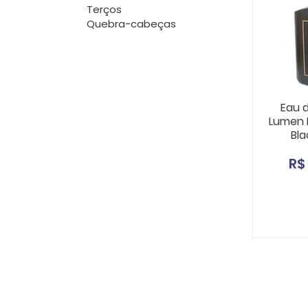
Terços
Quebra-cabeças
Eau d
Lumen 
Bla
Pr
R$