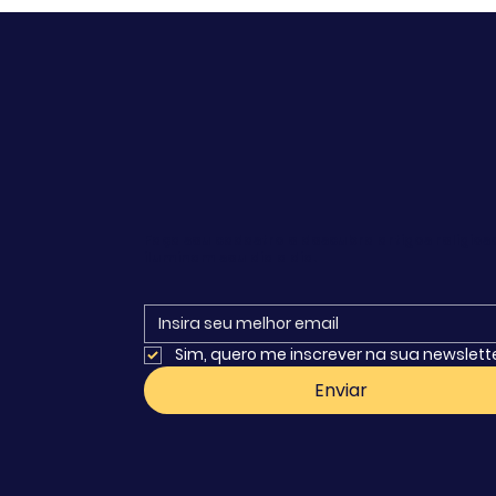
Faça seu cadastro e descubra artigos religios
iluminam seu dia a dia.
Sim, quero me inscrever na sua newslett
Enviar