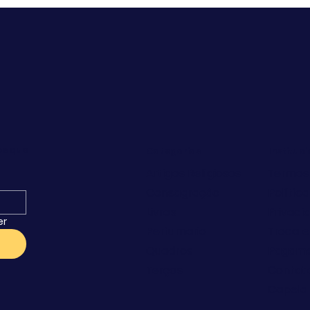
os que
Categorias
Instituc
Artigos Religiosos
Termos
Consagração
Polític
Livros
Privaci
er
Perfumaria
Troca e
Quadros
Pagam
Terços
Contat
Capela 