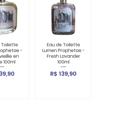
 Toilette
Eau de Toilette
rophetae -
Lumen Prophetae -
vieillie en
Fresh Lavander
e 100ml
100ml
ço
Preço
39,90
R$ 139,90