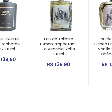
e Toilette
Eau de Toilette
Eau de
Prophetae -
Lumen Prophetae -
Lumen P
ck 100ml
La Vecchia Sicilia
Vanille 
100ml
Chên
eço
 139,90
Preço
Pre
R$ 139,90
R$ 1